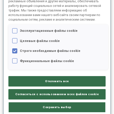
рекламные объявления и другие материалы, обеспечивать
работу функций социальных сетей и анализировать сетевой
трафик. Мы также предоставляем информацию об
+0s/km
использовании вами нашего веб-сайта своим партнерам по
100%
социальным сетям, рекламе и аналитическим системам.
Эксплуатационные файлы cookie
Целевые файлы cookie
50%
+10s/km
Строго необходимые файлы cookie
Функциональные файлы cookie
0%
+20s/km
ЛЫЖНЫЙ ХОД - ОТСТАВАНИЕ ОТ ЛИДЕРА
ЛЕЖА
СТОЯ
Отклонить все
Согласиться с использованием всех файлов cookie
Сохранить выбор