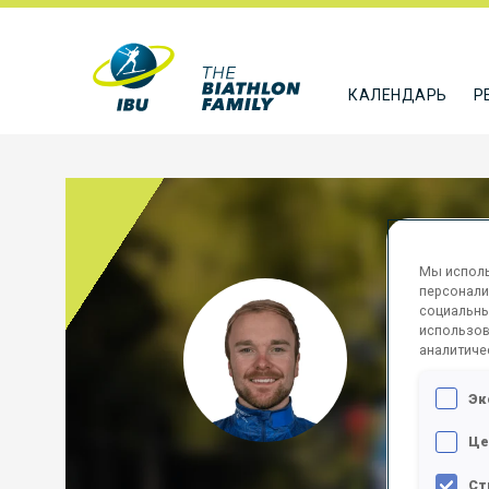
КАЛЕНДАРЬ
Р
Мы исполь
персонали
OHLS
социальны
использов
аналитиче
SWE
Эк
ПОДПИСА
Це
Ст