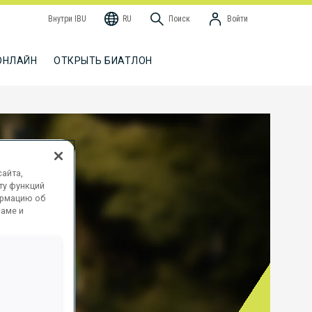
Внутри IBU
RU
Поиск
Войти
ОНЛАЙН
ОТКРЫТЬ БИАТЛОН
айта,
ту функций
ормацию об
ламе и