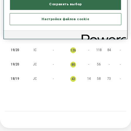
Сохранить выбор
RANKINGS
Настройки файлов cookie
СЕЗОН
КУБОК
ОЧКИ
ОБЩИЙ
IN
SP
PU
MS
19/20
IC
-
-
118
84
-
126
19/20
JC
-
-
56
-
-
80
18/19
JC
-
14
58
73
-
43