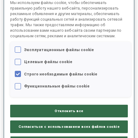
Мы используем файлы cookie, чтобы обеспечивать
правильную работу нашего веб-сайта, персонализировать
СЕЗОН
СОРЕВ-Е
КУБОК
МЕСТО ПРОВЕДЕНИЯ
МЕСТО
СТРЕЛЬБА
рекламные объявления и другие материалы, обеспечивать
работу функций социальных сетей и анализировать сетевой
трафик. Мы также предоставляем информацию об
20/21
RL
JWCH
OBERTILLIACH
14
использовании вами нашего веб-сайта своим партнерам по
социальным сетям, рекламе и аналитическим системам.
20/21
PU
JWCH
OBERTILLIACH
43
1
2
2
0
Эксплуатационные файлы cookie
20/21
SP
JWCH
OBERTILLIACH
33
2
0
Целевые файлы cookie
Строго необходимые файлы cookie
20/21
IN
JWCH
OBERTILLIACH
21
1
0
1
1
Функциональные файлы cookie
19/20
SP
BTJCEUCH
HOCHFILZEN
66
1
2
Отклонить все
ПОКАЗАТЬ ВСЕ
Согласиться с использованием всех файлов cookie