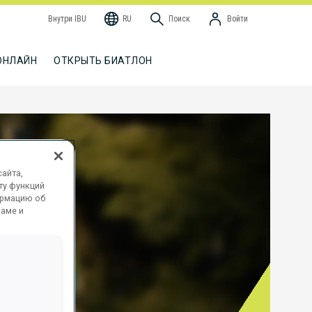
Внутри IBU
RU
Поиск
Войти
ОНЛАЙН
ОТКРЫТЬ БИАТЛОН
айта,
ту функций
ормацию об
ламе и