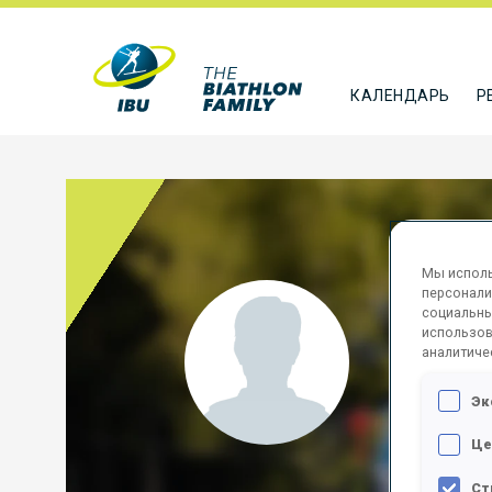
КАЛЕНДАРЬ
Р
Мы исполь
персонали
NIEL
социальны
использов
аналитиче
USA
Эк
ПОДПИСА
Це
Ст