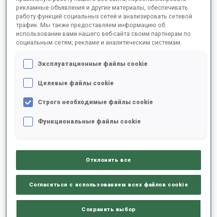
рекламные объявления и другие материалы, обеспечивать
работу функций социальных сетей и анализировать сетевой
трафик. Мы также предоставляем информацию об
2025/2026
использовании вами нашего веб-сайта своим партнерам по
социальным сетям, рекламе и аналитическим системам.
Эксплуатационные файлы cookie
РЕЗУЛЬТАТЫ - СРЕДНЕЕ ЗНАЧЕНИЕ
Целевые файлы cookie
Строго необходимые файлы cookie
ЛЫЖНЫЙ ХОД - ОТСТАВАНИЕ ОТ ЛИДЕРА
-
Данных нет
Функциональные файлы cookie
СТРЕЛЬБА ЛЕЖА
-
Данных нет
Отклонить все
СТРЕЛЬБА СТОЯ
-
Согласиться с использованием всех файлов cookie
Данных нет
Сохранить выбор