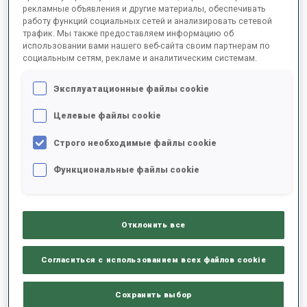
рекламные объявления и другие материалы, обеспечивать
работу функций социальных сетей и анализировать сетевой
трафик. Мы также предоставляем информацию об
2023/2024
использовании вами нашего веб-сайта своим партнерам по
социальным сетям, рекламе и аналитическим системам.
Эксплуатационные файлы cookie
РЕЗУЛЬТАТЫ - СРЕДНЕЕ ЗНАЧЕНИЕ
Целевые файлы cookie
Строго необходимые файлы cookie
ЛЫЖНЫЙ ХОД - ОТСТАВАНИЕ ОТ ЛИДЕРА
+1 s/km
Функциональные файлы cookie
СТРЕЛЬБА ЛЕЖА
70%
Отклонить все
СТРЕЛЬБА СТОЯ
74%
Согласиться с использованием всех файлов cookie
Сохранить выбор
РЕЗУЛЬТАТЫ - ТЕНДЕНЦИЯ