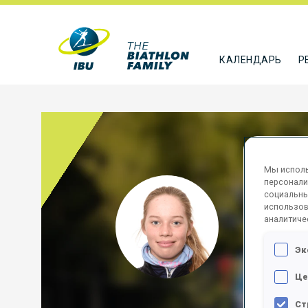
КАЛЕНДАРЬ
Р
Мы исполь
персонали
MOON
социальны
использов
аналитиче
AUS
Эк
ПОДПИСА
Це
Ст