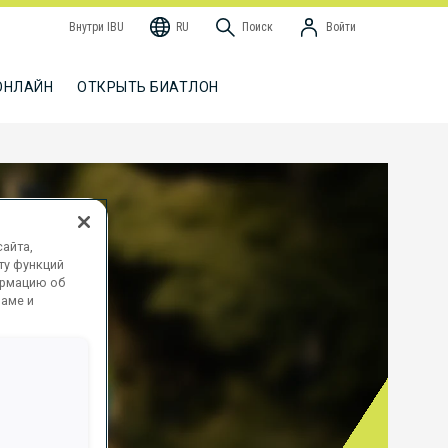
Внутри IBU
RU
Поиск
Войти
ОНЛАЙН
ОТКРЫТЬ БИАТЛОН
айта,
ту функций
ормацию об
ламе и