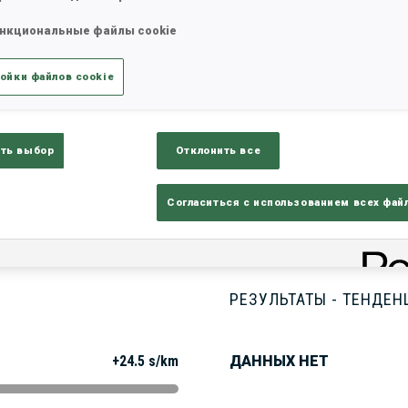
нкциональные файлы cookie
татистика
Результаты и зачеты
Обз
ойки файлов cookie
ть выбор
Отклонить все
Согласиться с использованием всех фай
РЕЗУЛЬТАТЫ - ТЕНДЕН
+24.5 s/km
ДАННЫХ НЕТ