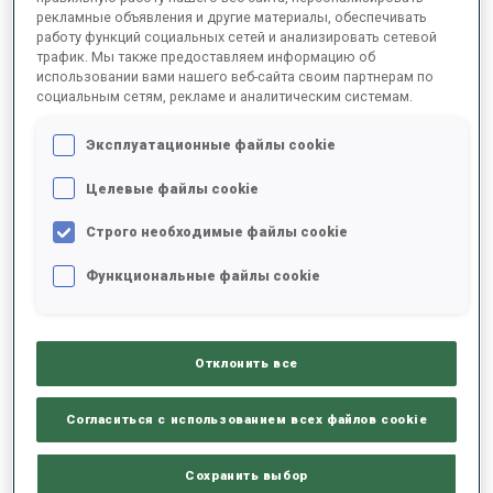
рекламные объявления и другие материалы, обеспечивать
работу функций социальных сетей и анализировать сетевой
трафик. Мы также предоставляем информацию об
2025/2026
использовании вами нашего веб-сайта своим партнерам по
социальным сетям, рекламе и аналитическим системам.
Эксплуатационные файлы cookie
РЕЗУЛЬТАТЫ - СРЕДНЕЕ ЗНАЧЕНИЕ
Целевые файлы cookie
Строго необходимые файлы cookie
ЛЫЖНЫЙ ХОД - ОТСТАВАНИЕ ОТ ЛИДЕРА
-
Данных нет
Функциональные файлы cookie
СТРЕЛЬБА ЛЕЖА
-
Данных нет
Отклонить все
СТРЕЛЬБА СТОЯ
-
Согласиться с использованием всех файлов cookie
Данных нет
Сохранить выбор