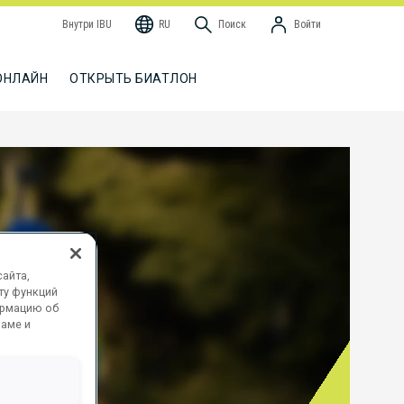
Внутри IBU
RU
Поиск
Войти
ОНЛАЙН
ОТКРЫТЬ БИАТЛОН
айта,
ту функций
ормацию об
ламе и