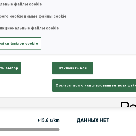
левые файлы cookie
рого необходимые файлы cookie
татистика
Результаты и зачеты
Обз
нкциональные файлы cookie
ойки файлов cookie
ть выбор
Отклонить все
Согласиться с использованием всех фай
РЕЗУЛЬТАТЫ - ТЕНДЕН
+15.6 s/km
ДАННЫХ НЕТ