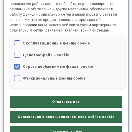
правильную работу нашего веб-сайта, персонализировать
рекламные объявления и другие материалы, обеспечивать
ДАТА РОЖДЕНИЯ
работу функций социальных сетей и анализировать сетевой
трафик. Мы также предоставляем информацию об
использовании вами нашего веб-сайта своим партнерам по
25 МАЯ 1990
социальным сетям, рекламе и аналитическим системам.
СТАРТЫ НА КУБКЕ МИРА
Эксплуатационные файлы cookie
135
Целевые файлы cookie
Строго необходимые файлы cookie
Функциональные файлы cookie
ИНВЕНТАРЬ
Отклонить все
Согласиться с использованием всех файлов cookie
ЛЫЖИ
ПАЛКИ
БОТИНКИ
Сохранить выбор