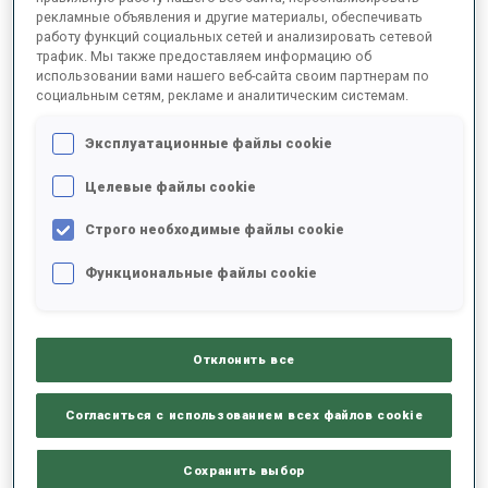
рекламные объявления и другие материалы, обеспечивать
работу функций социальных сетей и анализировать сетевой
трафик. Мы также предоставляем информацию об
2025/2026
использовании вами нашего веб-сайта своим партнерам по
социальным сетям, рекламе и аналитическим системам.
Эксплуатационные файлы cookie
РЕЗУЛЬТАТЫ - СРЕДНЕЕ ЗНАЧЕНИЕ
Целевые файлы cookie
Строго необходимые файлы cookie
ЛЫЖНЫЙ ХОД - ОТСТАВАНИЕ ОТ ЛИДЕРА
-
Данных нет
Функциональные файлы cookie
СТРЕЛЬБА ЛЕЖА
-
Данных нет
Отклонить все
СТРЕЛЬБА СТОЯ
-
Согласиться с использованием всех файлов cookie
Данных нет
Сохранить выбор