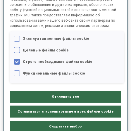
рекламные объявления и другие материалы, обеспечивать
работу функций социальных сетей и анализировать сетевой
трафик. Мы также предоставляем информацию об
2025/2026
использовании вами нашего веб-сайта своим партнерам по
социальным сетям, рекламе и аналитическим системам.
Эксплуатационные файлы cookie
РЕЗУЛЬТАТЫ - СРЕДНЕЕ ЗНАЧЕНИЕ
Целевые файлы cookie
Строго необходимые файлы cookie
ЛЫЖНЫЙ ХОД - ОТСТАВАНИЕ ОТ ЛИДЕРА
-
Данных нет
Функциональные файлы cookie
СТРЕЛЬБА ЛЕЖА
-
Данных нет
Отклонить все
СТРЕЛЬБА СТОЯ
-
Согласиться с использованием всех файлов cookie
Данных нет
Сохранить выбор