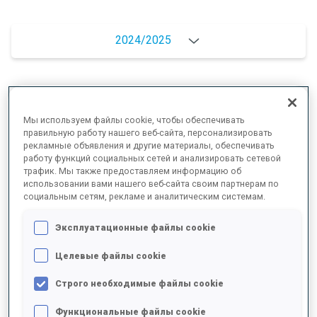
2024/2025
РЕЗУЛЬТАТЫ - СРЕДНЕЕ ЗНАЧЕНИЕ
Мы используем файлы cookie, чтобы обеспечивать
правильную работу нашего веб-сайта, персонализировать
рекламные объявления и другие материалы, обеспечивать
ЛЫЖНЫЙ ХОД - ОТСТАВАНИЕ ОТ ЛИДЕРА
+9.4 s/km
работу функций социальных сетей и анализировать сетевой
трафик. Мы также предоставляем информацию об
использовании вами нашего веб-сайта своим партнерам по
СТРЕЛЬБА ЛЕЖА
95%
социальным сетям, рекламе и аналитическим системам.
Эксплуатационные файлы cookie
СТРЕЛЬБА СТОЯ
84%
Целевые файлы cookie
Строго необходимые файлы cookie
ВЫСШИЕ ДОСТИЖЕНИЯ СЕЗОНА
Функциональные файлы cookie