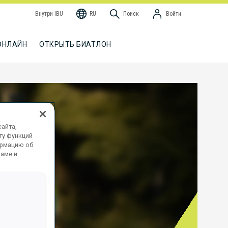
Внутри IBU
RU
Поиск
Войти
ОНЛАЙН
ОТКРЫТЬ БИАТЛОН
айта,
ту функций
ормацию об
ламе и