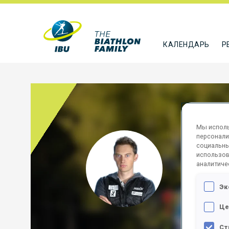
КАЛЕНДАРЬ
Р
Мы исполь
персонали
L'AB
социальны
использов
аналитиче
NOR
Эк
ПОДПИСА
Це
Ст