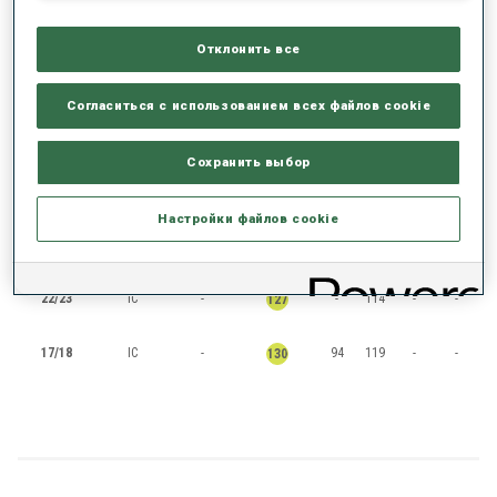
RANKINGS
Отклонить все
Согласиться с использованием всех файлов cookie
СЕЗОН
КУБОК
ОЧКИ
ОБЩИЙ
IN
SP
PU
MS
Сохранить выбор
25/26
IC
-
-
74
-
-
92
Настройки файлов cookie
24/25
IC
-
79
88
97
-
96
22/23
IC
-
-
114
-
-
127
17/18
IC
-
94
119
-
-
130