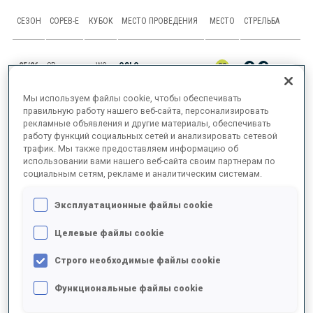
СЕЗОН
СОРЕВ-Е
КУБОК
МЕСТО ПРОВЕДЕНИЯ
МЕСТО
СТРЕЛЬБА
25/26
SP
WC
OSLO
88
0
2
Мы используем файлы cookie, чтобы обеспечивать
25/26
SR
WC
OTEPAA
24
правильную работу нашего веб-сайта, персонализировать
рекламные объявления и другие материалы, обеспечивать
25/26
SP
WC
OTEPAA
87
0
2
работу функций социальных сетей и анализировать сетевой
трафик. Мы также предоставляем информацию об
использовании вами нашего веб-сайта своим партнерам по
25/26
SP
OWG
ANTHOLZ
68
0
0
социальным сетям, рекламе и аналитическим системам.
25/26
IN
OWG
ANTHOLZ
60
0
0
0
2
Эксплуатационные файлы cookie
Целевые файлы cookie
ПОКАЗАТЬ ВСЕ
Строго необходимые файлы cookie
Функциональные файлы cookie