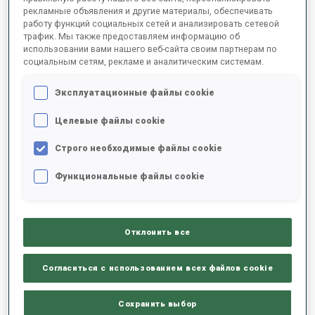
рекламные объявления и другие материалы, обеспечивать
работу функций социальных сетей и анализировать сетевой
трафик. Мы также предоставляем информацию об
2025/2026
использовании вами нашего веб-сайта своим партнерам по
социальным сетям, рекламе и аналитическим системам.
Эксплуатационные файлы cookie
РЕЗУЛЬТАТЫ - СРЕДНЕЕ ЗНАЧЕНИЕ
Целевые файлы cookie
Строго необходимые файлы cookie
ЛЫЖНЫЙ ХОД - ОТСТАВАНИЕ ОТ ЛИДЕРА
-
Данных нет
Функциональные файлы cookie
СТРЕЛЬБА ЛЕЖА
-
Данных нет
Отклонить все
СТРЕЛЬБА СТОЯ
-
Согласиться с использованием всех файлов cookie
Данных нет
Сохранить выбор