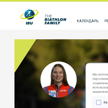
КАЛЕНДАРЬ
Р
KAZA
Мы исполь
персонали
RUS
социальны
использов
ПОДПИСА
аналитиче
Эк