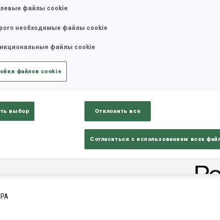
левые файлы cookie
рого необходимые файлы cookie
татистика
Результаты и зачеты
Обз
нкциональные файлы cookie
ойки файлов cookie
ть выбор
Отклонить все
Согласиться с использованием всех фай
ИРА