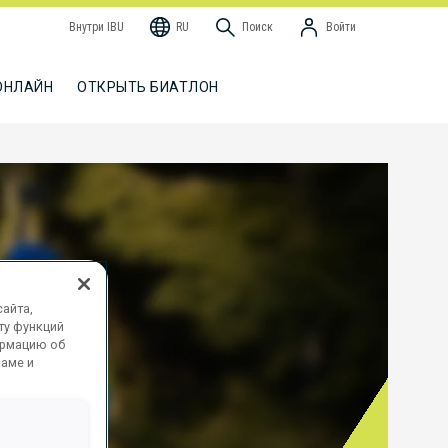
Внутри IBU
RU
Поиск
Войти
ОНЛАЙН
ОТКРЫТЬ БИАТЛОН
айта,
ту функций
ормацию об
ламе и