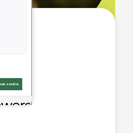
ор
лов cookie