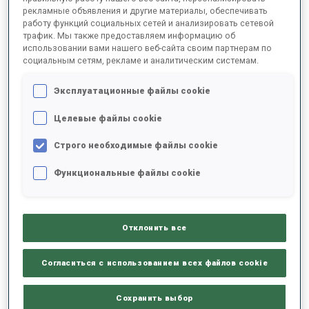
рекламные объявления и другие материалы, обеспечивать
работу функций социальных сетей и анализировать сетевой
трафик. Мы также предоставляем информацию об
2025/2026
использовании вами нашего веб-сайта своим партнерам по
социальным сетям, рекламе и аналитическим системам.
Эксплуатационные файлы cookie
РЕЗУЛЬТАТЫ - СРЕДНЕЕ ЗНАЧЕНИЕ
Целевые файлы cookie
Строго необходимые файлы cookie
ЛЫЖНЫЙ ХОД - ОТСТАВАНИЕ ОТ ЛИДЕРА
-
Данных нет
Функциональные файлы cookie
СТРЕЛЬБА ЛЕЖА
-
Данных нет
Отклонить все
СТРЕЛЬБА СТОЯ
-
Согласиться с использованием всех файлов cookie
Данных нет
Сохранить выбор