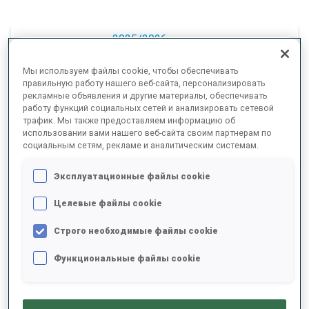
2025/2026
Мы используем файлы cookie, чтобы обеспечивать
правильную работу нашего веб-сайта, персонализировать
рекламные объявления и другие материалы, обеспечивать
РЕЗУЛЬТАТЫ - СРЕДНЕЕ ЗНАЧЕНИЕ
работу функций социальных сетей и анализировать сетевой
трафик. Мы также предоставляем информацию об
использовании вами нашего веб-сайта своим партнерам по
социальным сетям, рекламе и аналитическим системам.
ЛЫЖНЫЙ ХОД - ОТСТАВАНИЕ ОТ ЛИДЕРА
+29 s/km
Эксплуатационные файлы cookie
СТРЕЛЬБА ЛЕЖА
-
Целевые файлы cookie
Данных нет
Строго необходимые файлы cookie
СТРЕЛЬБА СТОЯ
-
Функциональные файлы cookie
Данных нет