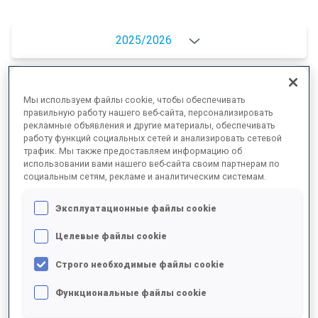
2025/2026
Мы используем файлы cookie, чтобы обеспечивать
РЕЗУЛЬТАТЫ - СРЕДНЕЕ ЗНАЧЕНИЕ
правильную работу нашего веб-сайта, персонализировать
рекламные объявления и другие материалы, обеспечивать
работу функций социальных сетей и анализировать сетевой
трафик. Мы также предоставляем информацию об
ЛЫЖНЫЙ ХОД - ОТСТАВАНИЕ ОТ ЛИДЕРА
+7.8 s/km
использовании вами нашего веб-сайта своим партнерам по
социальным сетям, рекламе и аналитическим системам.
СТРЕЛЬБА ЛЕЖА
79%
Эксплуатационные файлы cookie
Целевые файлы cookie
СТРЕЛЬБА СТОЯ
75%
Строго необходимые файлы cookie
Функциональные файлы cookie
РЕЗУЛЬТАТЫ - ТЕНДЕНЦИЯ