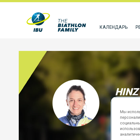
КАЛЕНДАРЬ
Р
HINZ
GER
Мы исполь
ПОДПИСА
персонали
социальны
использов
аналитиче