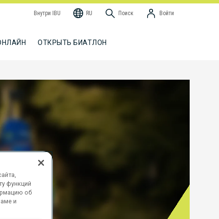
Внутри IBU
RU
Поиск
Войти
ОНЛАЙН
ОТКРЫТЬ БИАТЛОН
айта,
ту функций
ормацию об
ламе и