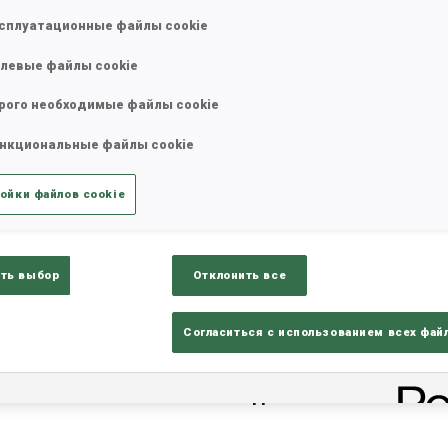
сплуатационные файлы cookie
левые файлы cookie
татистика
Результаты и зачеты
Обз
рого необходимые файлы cookie
нкциональные файлы cookie
ойки файлов cookie
ть выбор
Отклонить все
РЕЗУЛЬТАТЫ - ТЕНДЕН
Согласиться с использованием всех фай
-
ДАННЫХ НЕТ