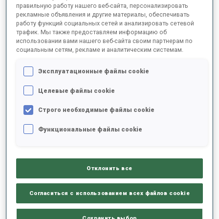
правильную работу нашего веб-сайта, персонализировать
рекламные объявления и другие материалы, обеспечивать
работу функций социальных сетей и анализировать сетевой
2021/2022
трафик. Мы также предоставляем информацию об
использовании вами нашего веб-сайта своим партнерам по
социальным сетям, рекламе и аналитическим системам.
РЕЗУЛЬТАТЫ - СРЕДНЕЕ ЗНАЧЕНИЕ
Эксплуатационные файлы cookie
Целевые файлы cookie
ДАННЫХ НЕТ
Строго необходимые файлы cookie
Функциональные файлы cookie
РЕЗУЛЬТАТЫ - ТЕНДЕНЦИЯ
Отклонить все
+0s/km
100%
Согласиться с использованием всех файлов cookie
Сохранить выбор