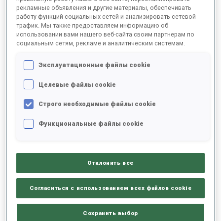
рекламные объявления и другие материалы, обеспечивать
работу функций социальных сетей и анализировать сетевой
трафик. Мы также предоставляем информацию об
2025/2026
использовании вами нашего веб-сайта своим партнерам по
социальным сетям, рекламе и аналитическим системам.
Эксплуатационные файлы cookie
РЕЗУЛЬТАТЫ - СРЕДНЕЕ ЗНАЧЕНИЕ
Целевые файлы cookie
Строго необходимые файлы cookie
ЛЫЖНЫЙ ХОД - ОТСТАВАНИЕ ОТ ЛИДЕРА
-
Данных нет
Функциональные файлы cookie
СТРЕЛЬБА ЛЕЖА
-
Данных нет
Отклонить все
СТРЕЛЬБА СТОЯ
-
Согласиться с использованием всех файлов cookie
Данных нет
Сохранить выбор