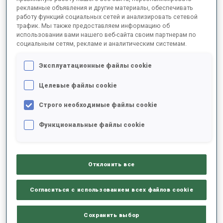
рекламные объявления и другие материалы, обеспечивать
работу функций социальных сетей и анализировать сетевой
трафик. Мы также предоставляем информацию об
2025/2026
использовании вами нашего веб-сайта своим партнерам по
социальным сетям, рекламе и аналитическим системам.
Эксплуатационные файлы cookie
РЕЗУЛЬТАТЫ - СРЕДНЕЕ ЗНАЧЕНИЕ
Целевые файлы cookie
Строго необходимые файлы cookie
ЛЫЖНЫЙ ХОД - ОТСТАВАНИЕ ОТ ЛИДЕРА
-
Данных нет
Функциональные файлы cookie
СТРЕЛЬБА ЛЕЖА
-
Данных нет
Отклонить все
СТРЕЛЬБА СТОЯ
-
Согласиться с использованием всех файлов cookie
Данных нет
Сохранить выбор