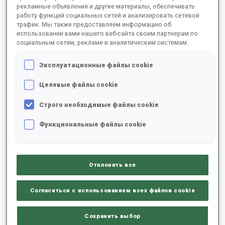
рекламные объявления и другие материалы, обеспечивать
работу функций социальных сетей и анализировать сетевой
трафик. Мы также предоставляем информацию об
2024/2025
использовании вами нашего веб-сайта своим партнерам по
социальным сетям, рекламе и аналитическим системам.
Эксплуатационные файлы cookie
РЕЗУЛЬТАТЫ - СРЕДНЕЕ ЗНАЧЕНИЕ
Целевые файлы cookie
Строго необходимые файлы cookie
ЛЫЖНЫЙ ХОД - ОТСТАВАНИЕ ОТ ЛИДЕРА
+32.7 s/km
Функциональные файлы cookie
СТРЕЛЬБА ЛЕЖА
58%
Отклонить все
СТРЕЛЬБА СТОЯ
58%
Согласиться с использованием всех файлов cookie
Сохранить выбор
РЕЗУЛЬТАТЫ - ТЕНДЕНЦИЯ