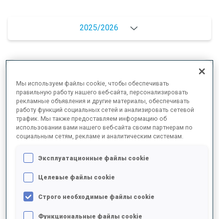
2025/2026
РЕЗУЛЬТАТЫ - СРЕДНЕЕ ЗНАЧЕНИЕ
Мы используем файлы cookie, чтобы обеспечивать
правильную работу нашего веб-сайта, персонализировать
рекламные объявления и другие материалы, обеспечивать
ЛЫЖНЫЙ ХОД - ОТСТАВАНИЕ ОТ ЛИДЕРА
+16.6 s/km
работу функций социальных сетей и анализировать сетевой
трафик. Мы также предоставляем информацию об
использовании вами нашего веб-сайта своим партнерам по
СТРЕЛЬБА ЛЕЖА
94%
социальным сетям, рекламе и аналитическим системам.
Эксплуатационные файлы cookie
СТРЕЛЬБА СТОЯ
74%
Целевые файлы cookie
Строго необходимые файлы cookie
ВЫСШИЕ ДОСТИЖЕНИЯ СЕЗОНА
Функциональные файлы cookie