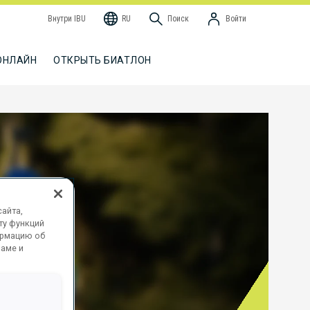
Внутри IBU
RU
Поиск
Войти
ОНЛАЙН
ОТКРЫТЬ БИАТЛОН
айта,
ту функций
ормацию об
ламе и