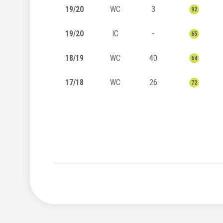
19/20
WC
3
92
19/20
IC
-
65
18/19
WC
40
64
17/18
WC
26
72