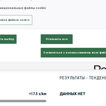
нкциональные файлы cookie
татистика
Результаты и зачеты
Обз
ойки файлов cookie
ть выбор
Отклонить все
Согласиться с использованием всех фай
РЕЗУЛЬТАТЫ - ТЕНДЕН
+17.5 s/km
ДАННЫХ НЕТ