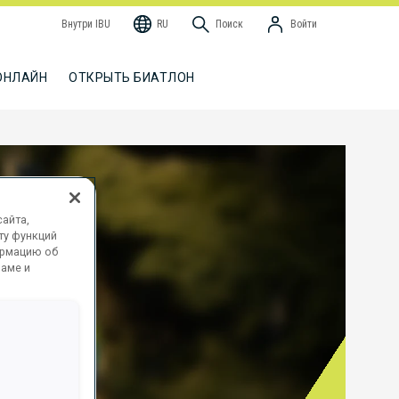
Внутри IBU
RU
Поиск
Войти
ОНЛАЙН
ОТКРЫТЬ БИАТЛОН
айта,
ту функций
ормацию об
ламе и