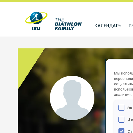
КАЛЕНДАРЬ
Р
Мы исполь
персонали
DEL 
социальны
использов
аналитиче
ITA
Эк
ПОДПИСА
Це
Ст