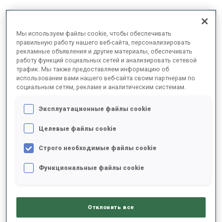
2025/2026
Мы используем файлы cookie, чтобы обеспечивать
правильную работу нашего веб-сайта, персонализировать
рекламные объявления и другие материалы, обеспечивать
работу функций социальных сетей и анализировать сетевой
трафик. Мы также предоставляем информацию об
РЕЗУЛЬТАТЫ - СРЕДНЕЕ ЗНАЧЕНИЕ
использовании вами нашего веб-сайта своим партнерам по
социальным сетям, рекламе и аналитическим системам.
ЛЫЖНЫЙ ХОД - ОТСТАВАНИЕ ОТ ЛИДЕРА
-
Эксплуатационные файлы cookie
Данных нет
Целевые файлы cookie
СТРЕЛЬБА ЛЕЖА
-
Строго необходимые файлы cookie
Данных нет
Функциональные файлы cookie
СТРЕЛЬБА СТОЯ
-
Данных нет
Отклонить все