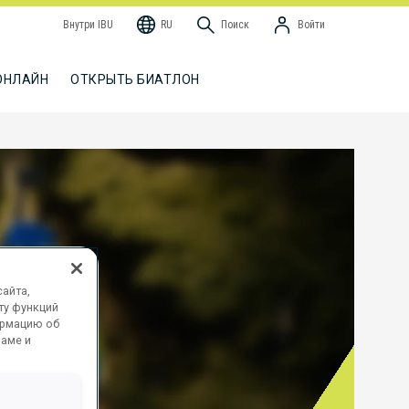
Внутри IBU
RU
Поиск
Войти
ОНЛАЙН
ОТКРЫТЬ БИАТЛОН
айта,
ту функций
ормацию об
ламе и