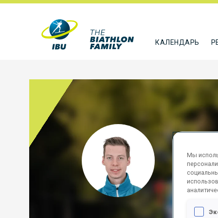
КАЛЕНДАРЬ
Р
BRA
Мы исполь
AUS
персонали
социальны
ПОДПИСА
использов
аналитиче
Эк