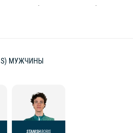
-
-
US) МУЖЧИНЫ
STANISH
BORIS