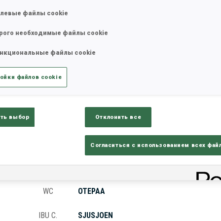
левые файлы cookie
рого необходимые файлы cookie
татистика
Результаты и зачеты
Обз
нкциональные файлы cookie
ойки файлов cookie
ть выбор
Отклонить все
КУБОК
МЕСТО ПРОВЕДЕНИЯ
Согласиться с использованием всех фай
WC
OSLO
WC
OTEPAA
IBU C.
SJUSJOEN