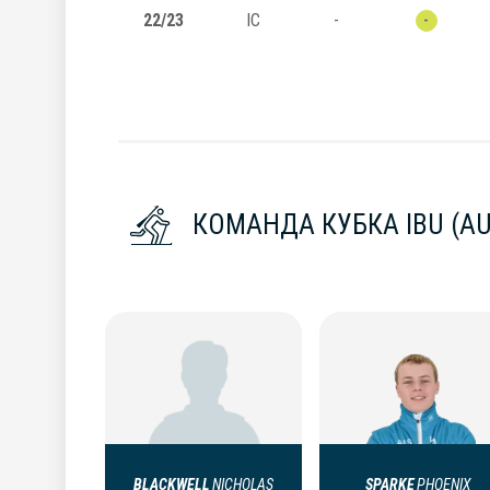
22/23
IC
-
-
КОМАНДА КУБКА IBU (A
BLACKWELL
NICHOLAS
SPARKE
PHOENIX