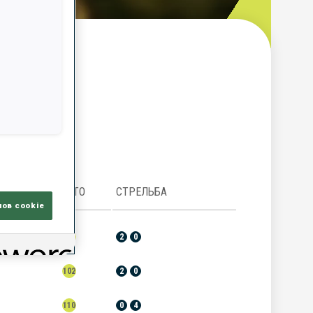
ор
МЕСТО
СТРЕЛЬБА
лов cookie
108
2
0
102
2
0
110
0
4