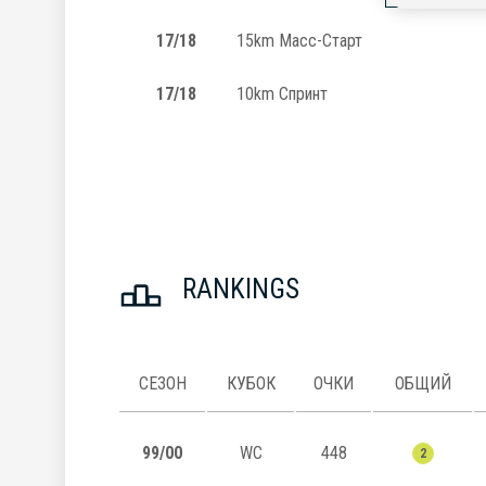
17/18
15km Масс-Старт
17/18
10km Спринт
RANKINGS
СЕЗОН
КУБОК
ОЧКИ
ОБЩИЙ
99/00
WC
448
2