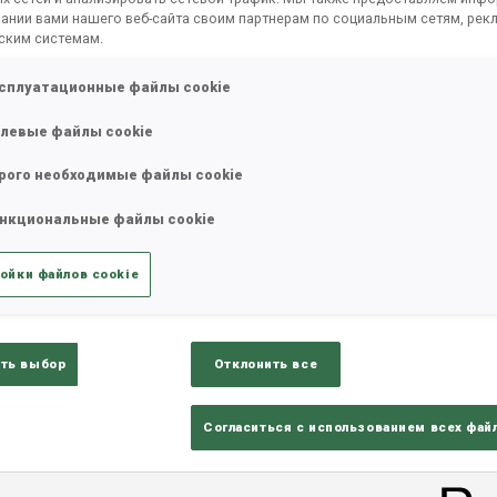
ании вами нашего веб-сайта своим партнерам по социальным сетям, рек
ским системам.
сплуатационные файлы cookie
татистика
Результаты и зачеты
Обз
левые файлы cookie
рого необходимые файлы cookie
нкциональные файлы cookie
ойки файлов cookie
КУБОК
МЕСТО ПРОВЕДЕНИЯ
ть выбор
Отклонить все
WC
TYUMEN
WC
TYUMEN
Согласиться с использованием всех фай
WC
OSLO