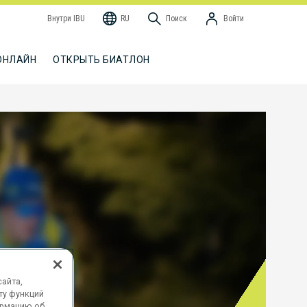
Внутри IBU
RU
Поиск
Войти
ОНЛАЙН
ОТКРЫТЬ БИАТЛОН
айта,
ту функций
ормацию об