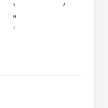
3
3
14
-
3
-
-
-