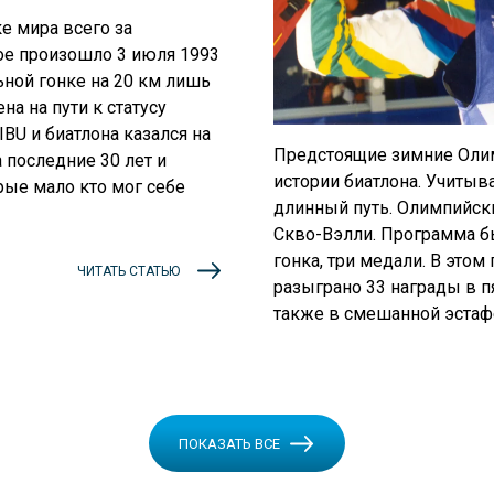
е мира всего за
ое произошло 3 июля 1993
ьной гонке на 20 км лишь
на на пути к статусу
BU и биатлона казался на
Предстоящие зимние Оли
 последние 30 лет и
истории биатлона. Учитыва
рые мало кто мог себе
длинный путь. Олимпийски
Скво-Вэлли. Программа бы
гонка, три медали. В этом
ЧИТАТЬ СТАТЬЮ
разыграно 33 награды в п
также в смешанной эстаф
ПОКАЗАТЬ ВСЕ