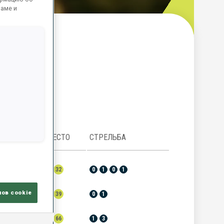
ламе и
ор
МЕСТО
СТРЕЛЬБА
32
0
1
0
1
лов cookie
39
0
1
66
1
3