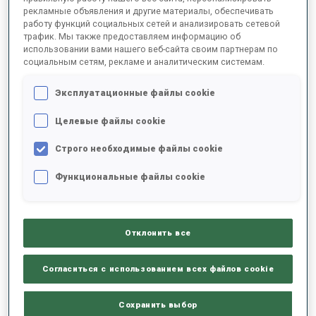
рекламные объявления и другие материалы, обеспечивать
работу функций социальных сетей и анализировать сетевой
трафик. Мы также предоставляем информацию об
2025/2026
использовании вами нашего веб-сайта своим партнерам по
социальным сетям, рекламе и аналитическим системам.
Эксплуатационные файлы cookie
РЕЗУЛЬТАТЫ - СРЕДНЕЕ ЗНАЧЕНИЕ
Целевые файлы cookie
Строго необходимые файлы cookie
ЛЫЖНЫЙ ХОД - ОТСТАВАНИЕ ОТ ЛИДЕРА
-
Данных нет
Функциональные файлы cookie
СТРЕЛЬБА ЛЕЖА
-
Данных нет
Отклонить все
СТРЕЛЬБА СТОЯ
-
Согласиться с использованием всех файлов cookie
Данных нет
Сохранить выбор