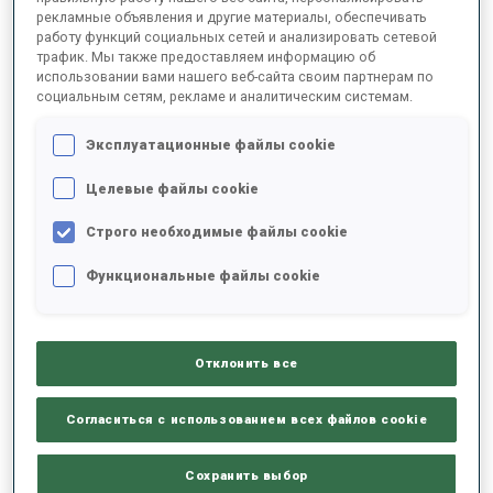
рекламные объявления и другие материалы, обеспечивать
работу функций социальных сетей и анализировать сетевой
трафик. Мы также предоставляем информацию об
2025/2026
использовании вами нашего веб-сайта своим партнерам по
социальным сетям, рекламе и аналитическим системам.
Эксплуатационные файлы cookie
РЕЗУЛЬТАТЫ - СРЕДНЕЕ ЗНАЧЕНИЕ
Целевые файлы cookie
Строго необходимые файлы cookie
ЛЫЖНЫЙ ХОД - ОТСТАВАНИЕ ОТ ЛИДЕРА
-
Данных нет
Функциональные файлы cookie
СТРЕЛЬБА ЛЕЖА
-
Данных нет
Отклонить все
СТРЕЛЬБА СТОЯ
-
Согласиться с использованием всех файлов cookie
Данных нет
Сохранить выбор