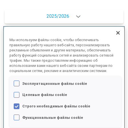
2025/2026
Мы используем файлы cookie, чтобы обеспечивать
РЕЗУЛЬТАТЫ - СРЕДНЕЕ ЗНАЧЕНИЕ
правильную работу нашего веб-сайта, персонализировать
рекламные объявления и другие материалы, обеспечивать
работу функций социальных сетей и анализировать сетевой
трафик. Мы также предоставляем информацию об
ЛЫЖНЫЙ ХОД - ОТСТАВАНИЕ ОТ ЛИДЕРА
-
использовании вами нашего веб-сайта своим партнерам по
социальным сетям, рекламе и аналитическим системам.
Данных нет
СТРЕЛЬБА ЛЕЖА
-
Эксплуатационные файлы cookie
Данных нет
Целевые файлы cookie
СТРЕЛЬБА СТОЯ
-
Строго необходимые файлы cookie
Данных нет
Функциональные файлы cookie