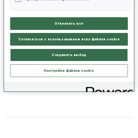
RANKINGS
Отклонить все
СЕЗОН
КУБОК
ОЧКИ
ОБЩИЙ
IN
SP
PU
MS
Согласиться с использованием всех файлов cookie
25/26
JC
-
29
29
-
24
28
Сохранить выбор
24/25
JC
-
66
26
-
72
48
Настройки файлов cookie
23/24
JC
-
-
67
-
-
91