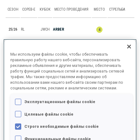
СЕЗОН
СОРЕВ-Е
КУБОК
МЕСТО ПРОВЕДЕНИЯ
МЕСТО
СТРЕЛЬБА
25/26
RL
JWCH
ARBER
4
25/26
M6
JWCH
ARBER
38
3
1
2
1
Мы используем файлы cookie, чтобы обеспечивать
правильную работу нашего веб-сайта, персонализировать
25/26
SP
JWCH
ARBER
32
1
2
рекламные объявления и другие материалы, обеспечивать
работу функций социальных сетей и анализировать сетевой
25/26
MR
JWCH
ARBER
7
трафик. Мы также предоставляем информацию об
использовании вами нашего веб-сайта своим партнерам по
социальным сетям, рекламе и аналитическим системам.
25/26
IN
JWCH
ARBER
26
2
1
2
2
Эксплуатационные файлы cookie
ПОКАЗАТЬ ВСЕ
Целевые файлы cookie
Строго необходимые файлы cookie
Функциональные файлы cookie