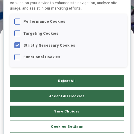
cookies on your device to enhance site navigation, analyze site
usage, and assist in our marketing efforts.
Performance Cookies
Targeting Cookies
Aperçu
Localisation
Stade
Strictly Necessary Cookies
Functional Cookies
ÉVÉNEMENTS À VENIR
Reject All
Accept All Cookies
11—17 janv.
2027
Save Choices
Coupe du Monde BMW IBU
Cookies Settings