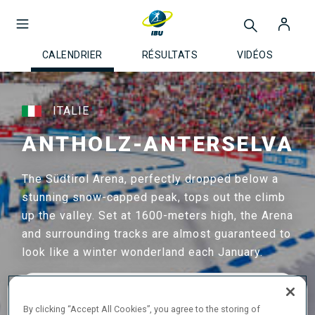
CALENDRIER
RÉSULTATS
VIDÉOS
ITALIE
ANTHOLZ-ANTERSELVA
The Südtirol Arena, perfectly dropped below a
stunning snow-capped peak, tops out the climb
up the valley. Set at 1600-meters high, the Arena
and surrounding tracks are almost guaranteed to
look like a winter wonderland each January.
PROCHAIN ÉVÉNEMENT : 11—17 JANV. 2027
Coupe du Monde BMW IBU
By clicking “Accept All Cookies”, you agree to the storing of