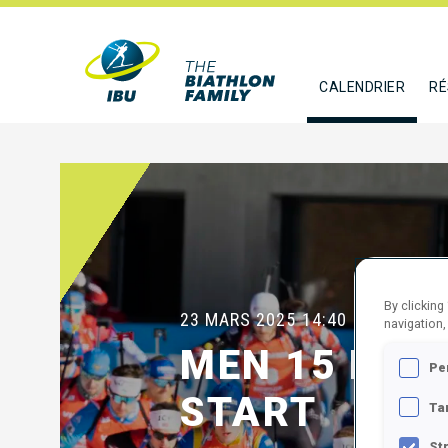
CALENDRIER
RÉ
By clicking
23 MARS 2025
14:40
navigation,
MEN 15 KM 
Pe
START
Ta
St