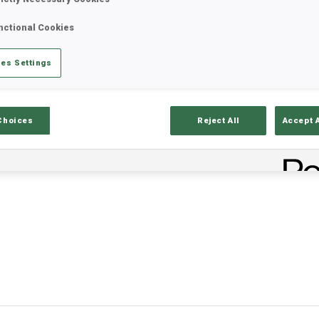
nctional Cookies
es Settings
Choices
Reject All
Accept 