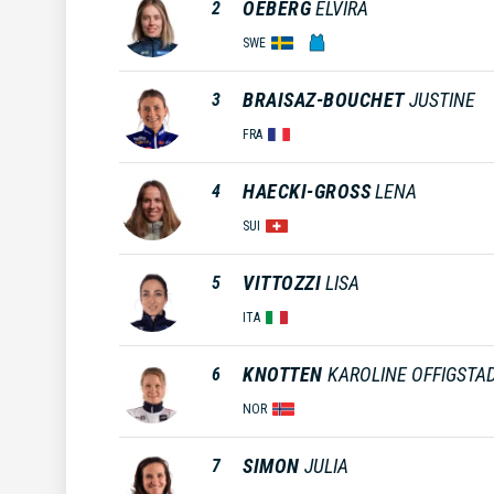
OEBERG
ELVIRA
2
SWE
BRAISAZ-BOUCHET
JUSTINE
3
FRA
HAECKI-GROSS
LENA
4
SUI
VITTOZZI
LISA
5
ITA
KNOTTEN
KAROLINE OFFIGSTA
6
NOR
SIMON
JULIA
7