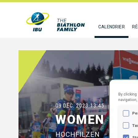
CALENDRIER
RÉ
By clicking
navigation,
09 DÉC. 2023
13:45
Pe
WOMEN 10 K
Ta
HOCHFILZEN
St