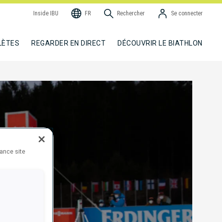
Inside IBU
FR
Rechercher
Se connecter
LÈTES
REGARDER EN DIRECT
DÉCOUVRIR LE BIATHLON
hance site