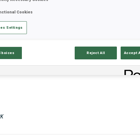
nctional Cookies
es Settings
Choices
Reject All
Accept 
RK