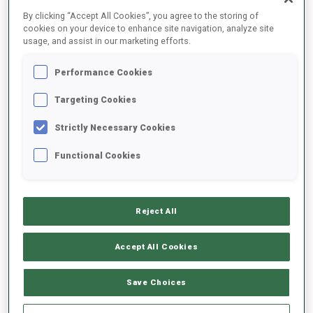
2025/2026
By clicking “Accept All Cookies”, you agree to the storing of
cookies on your device to enhance site navigation, analyze site
usage, and assist in our marketing efforts.
Tout
Femmes
Hommes
Performance Cookies
Targeting Cookies
Strictly Necessary Cookies
DERNIERS RÉSULTATS JEUX OLYMPIQUES
Functional Cookies
Reject All
FÉVR.
sam.
13:15
21
Accept All Cookies
12.5 KM MASS-START FEMMES
Résultats finaux
2026
Save Choices