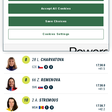
17:20.7
LAT
0
1
+32.2
Accept All Cookies
6
17
K.
ZUK
Save Choices
17:22.4
POL
1
0
+33.9
Cookies Settings
7
24
S.
KUELM
17:26.7
EST
1
0
+38.2
8
28
L.
CHARVATOVA
17:30.0
CZE
0
3
+41.5
8
66
Z.
REMENOVA
17:30.0
SVK
0
1
+41.5
10
2
A.
STREMOUS
17:30.7
MDA
1
0
+42.2