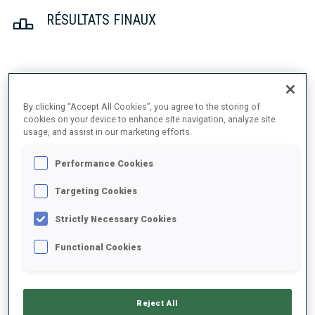
RÉSULTATS FINAUX
1
36
T.
VOBORNIKOVA
CZE
0
0
16:48.5
By clicking “Accept All Cookies”, you agree to the storing of
cookies on your device to enhance site navigation, analyze site
usage, and assist in our marketing efforts.
2
55
L.
LIE
16:48.6
BEL
0
0
Performance Cookies
+0.1
Targeting Cookies
3
5
P.
BATOVSKA FIALKOVA
17:02.0
Strictly Necessary Cookies
SVK
0
1
+13.5
Functional Cookies
4
12
J.
JAKIELA
17:08.0
POL
0
1
+19.5
Reject All
5
43
S.
BULINA