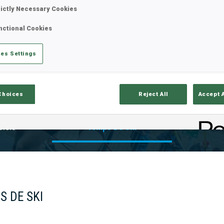
rictly Necessary Cookies
nctional Cookies
es Settings
Choices
Reject All
Accept 
ciels
Temps De Ski
T
S DE SKI