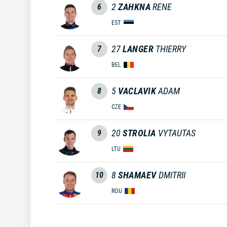
2
ZAHKNA
RENE
6
EST
27
LANGER
THIERRY
7
BEL
5
VACLAVIK
ADAM
8
CZE
20
STROLIA
VYTAUTAS
9
LTU
8
SHAMAEV
DMITRII
10
ROU