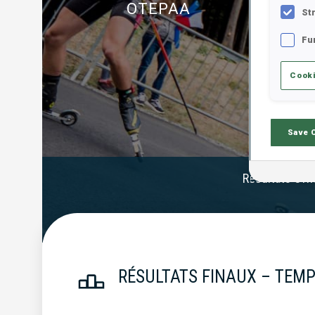
OTEPAA
St
Fu
Cooki
Save 
Résultats Offi
RÉSULTATS FINAUX – TEMP