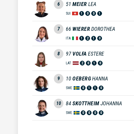
51
MEIER
LEA
6
SUI
1
0
0
1
66
WIERER
DOROTHEA
7
ITA
1
2
1
0
97
VOLFA
ESTERE
8
LAT
2
0
1
0
10
OEBERG
HANNA
9
SWE
0
1
1
0
84
SKOTTHEIM
JOHANNA
10
SWE
0
0
0
0