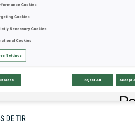
rformance Cookies
rgeting Cookies
rictly Necessary Cookies
nctional Cookies
es Settings
ciels
Temps De Ski
T
Choices
Reject All
Accept 
S DE TIR