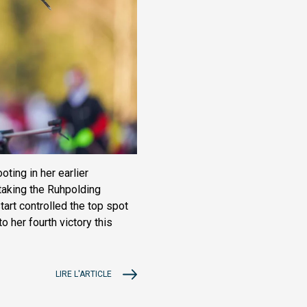
ting in her earlier
 taking the Ruhpolding
art controlled the top spot
o her fourth victory this
LIRE L'ARTICLE