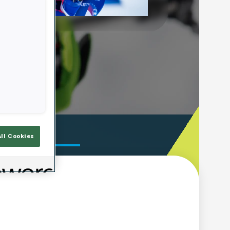
Play
Video
emps De Tir
All Cookies