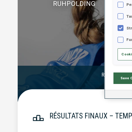
RUHPOLDING
Pe
Ta
St
Fu
Cooki
Résultats Offi
Save 
RÉSULTATS FINAUX – TEMP