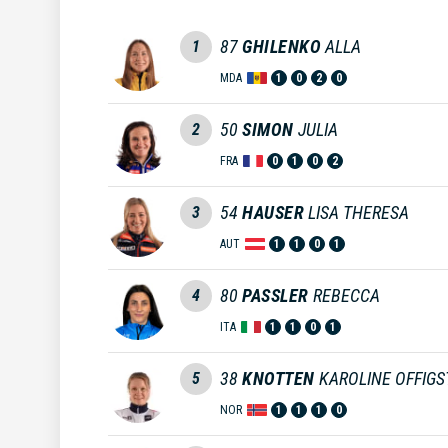
87
GHILENKO
ALLA
1
MDA
1
0
2
0
50
SIMON
JULIA
2
FRA
0
1
0
2
54
HAUSER
LISA THERESA
3
AUT
1
1
0
1
80
PASSLER
REBECCA
4
ITA
1
1
0
1
38
KNOTTEN
KAROLINE OFFIGS
5
NOR
1
1
1
0