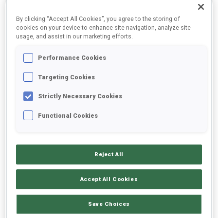
RÉSULTATS FINAUX – TEMPS DE SKI
By clicking “Accept All Cookies”, you agree to the storing of
cookies on your device to enhance site navigation, analyze site
usage, and assist in our marketing efforts.
1
13
I.
FREY
Performance Cookies
NOR
21:36.4
Targeting Cookies
Strictly Necessary Cookies
2
42
S.
BAKKEN
21:37.1
NOR
Functional Cookies
+0.7
3
16
S.
ASPENES
21:37.2
NOR
Reject All
+0.8
4
18
O.
LOMBARDOT
Accept All Cookies
21:59.8
FRA
+23.4
Save Choices
5
8
F.
MUELLAUER