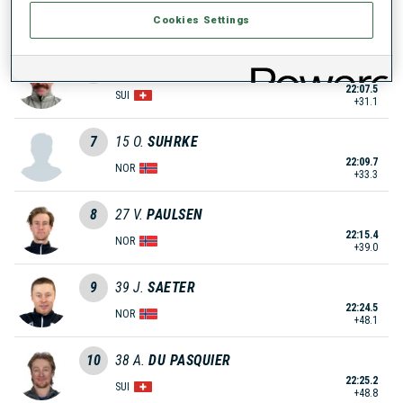
22:02.7
Cookies Settings
AUT
+26.3
6
5
D.
DANUSER
22:07.5
SUI
+31.1
7
15
O.
SUHRKE
22:09.7
NOR
+33.3
8
27
V.
PAULSEN
22:15.4
NOR
+39.0
9
39
J.
SAETER
22:24.5
NOR
+48.1
10
38
A.
DU PASQUIER
22:25.2
SUI
+48.8