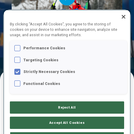
Play
By clicking “Accept All Cookies”, you agree to the storing of
cookies on your device to enhance site navigation, analyze site
usage, and assist in our marketing efforts.
Video
Performance Cookies
Targeting Cookies
Résultats
Temps De Ski
Temps De Tir
Officiels
Strictly Necessary Cookies
Functional Cookies
RÉSULTATS FINAUX
Reject All
1
40
M.
LEGOVIC
Accept All Cookies
CRO
1
0
27:39.2