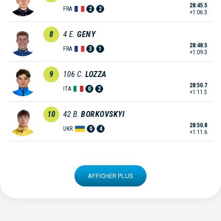
28:45.5
FRA
2
2
+1:06.3
8
4
E.
GENY
28:48.5
FRA
3
1
+1:09.3
9
106
C.
LOZZA
28:50.7
ITA
0
2
+1:11.5
10
42
B.
BORKOVSKYI
28:50.8
UKR
0
4
+1:11.6
AFFICHER PLUS