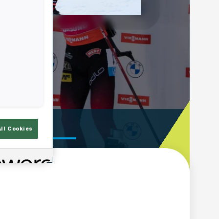
Play
Video
emps De Tir
All Cookies