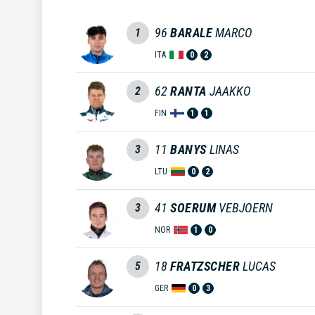
96
BARALE
MARCO
1
ITA
0
2
62
RANTA
JAAKKO
2
FIN
1
1
11
BANYS
LINAS
3
LTU
0
2
41
SOERUM
VEBJOERN
3
NOR
1
0
18
FRATZSCHER
LUCAS
5
GER
0
3