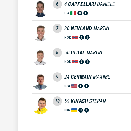
4
CAPPELLARI
DANIELE
6
ITA
0
1
30
NEVLAND
MARTIN
7
NOR
0
1
50
ULDAL
MARTIN
8
NOR
0
1
24
GERMAIN
MAXIME
9
USA
1
1
69
KINASH
STEPAN
10
UKR
3
0