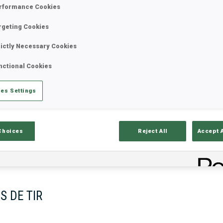
rformance Cookies
rgeting Cookies
rictly Necessary Cookies
nctional Cookies
es Settings
ciels
Temps De Ski
T
Choices
Reject All
Accept 
S DE TIR