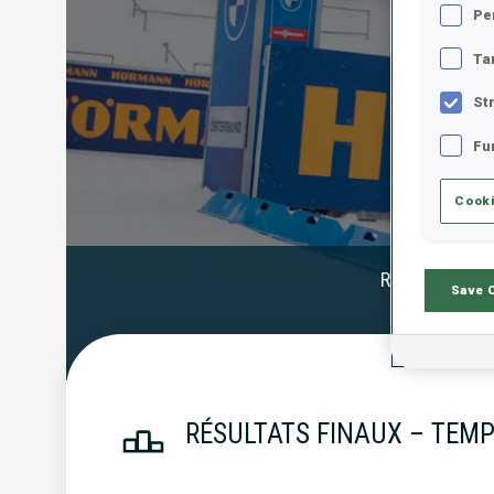
Pe
Ta
St
Fu
Cooki
Résultats Offi
Save 
RÉSULTATS FINAUX – TEMP