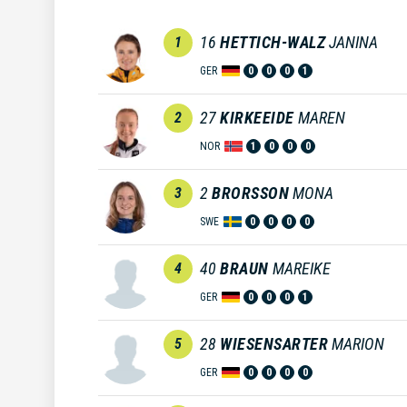
16
HETTICH-WALZ
JANINA
1
GER
0
0
0
1
27
KIRKEEIDE
MAREN
2
NOR
1
0
0
0
2
BRORSSON
MONA
3
SWE
0
0
0
0
40
BRAUN
MAREIKE
4
GER
0
0
0
1
28
WIESENSARTER
MARION
5
GER
0
0
0
0