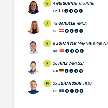
4
GUIGONNAT
GILONNE
6
FRA
0
0
0
1
18
GANDLER
ANNA
7
AUT
0
0
0
1
8
JOHANSEN
MARTHE KRAKST
8
NOR
0
0
0
1
20
HINZ
VANESSA
9
GER
0
2
0
0
22
JOHANSSON
TILDA
10
SWE
0
1
0
1