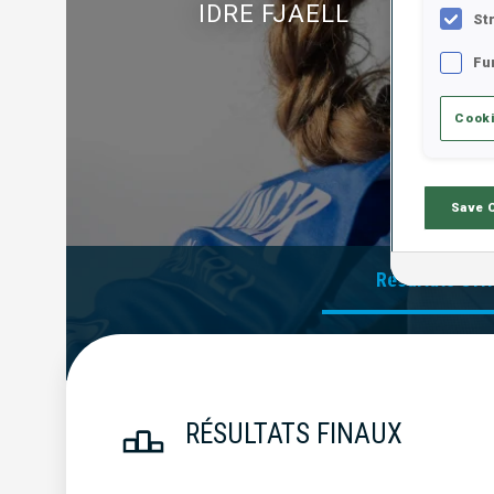
IDRE FJAELL
St
Fu
Cooki
Save 
Résultats Offi
RÉSULTATS FINAUX