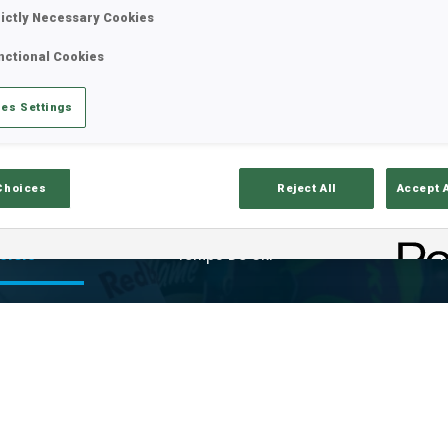
rictly Necessary Cookies
nctional Cookies
es Settings
Choices
Reject All
Accept 
ciels
Temps De Ski
T