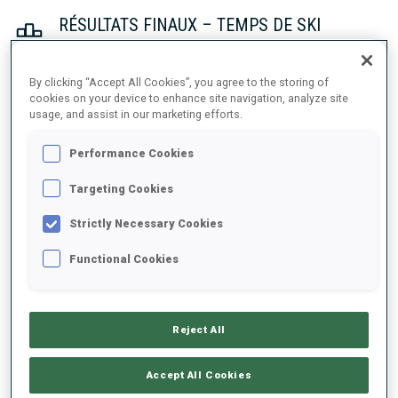
RÉSULTATS FINAUX – TEMPS DE SKI
By clicking “Accept All Cookies”, you agree to the storing of
cookies on your device to enhance site navigation, analyze site
1
45
F.
PREUSS
usage, and assist in our marketing efforts.
GER
25:26.5
Performance Cookies
2
42
J.
BRAISAZ-BOUCHET
Targeting Cookies
25:30.1
FRA
+3.6
Strictly Necessary Cookies
3
17
E.
OEBERG
Functional Cookies
25:31.9
SWE
+5.4
4
7
D.
HERRMANN-WICK
Reject All
25:41.6
GER
+15.1
Accept All Cookies
5
15
R.
FEMSTEINEVIK