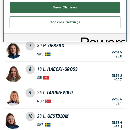
25:47.3
NOR
Save Choices
+20.8
6
1
T.
ECKHOFF
Cookies Settings
25:49.1
NOR
+22.6
7
39
H.
OEBERG
25:51.5
SWE
+25.0
8
18
L.
HAECKI-GROSS
25:56.2
SUI
+29.7
9
26
I.
TANDREVOLD
25:58.6
NOR
+32.1
10
23
L.
GESTBLOM
25:58.9
SWE
+32.4