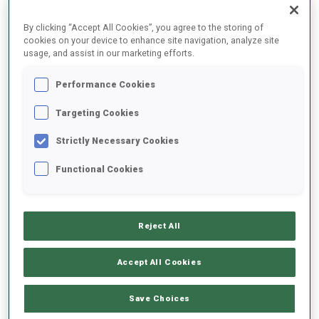
RÉSULTATS FINAUX
By clicking “Accept All Cookies”, you agree to the storing of
cookies on your device to enhance site navigation, analyze site
usage, and assist in our marketing efforts.
1
25
T.
ECKHOFF
Performance Cookies
NOR
1
0
19:38.0
Targeting Cookies
Strictly Necessary Cookies
2
21
I.
TANDREVOLD
19:45.6
NOR
0
0
Functional Cookies
+7.6
3
28
M.
ROEISELAND
20:02.6
NOR
1
0
Reject All
+24.6
4
43
F.
PREUSS
Accept All Cookies
20:03.1
GER
0
1
+25.1
Save Choices
5
54
E.
OEBERG