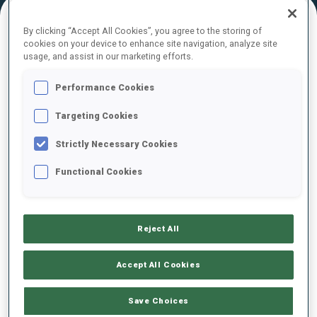
By clicking “Accept All Cookies”, you agree to the storing of
RÉSULTATS FINAUX – TEMPS DE TIR
cookies on your device to enhance site navigation, analyze site
usage, and assist in our marketing efforts.
Performance Cookies
1
70
Y.
SYTNYK
Targeting Cookies
UKR
1
4
46.0
Strictly Necessary Cookies
4
40
N.
HARTWEG
Functional Cookies
48.0
SUI
0
0
+2.0
40
3
E.
ENKHBAT
Reject All
59.0
MGL
4
0
+13.0
Accept All Cookies
56
51
A.
VIDMAR
1:04.0
Save Choices
SLO
0
1
+18.0