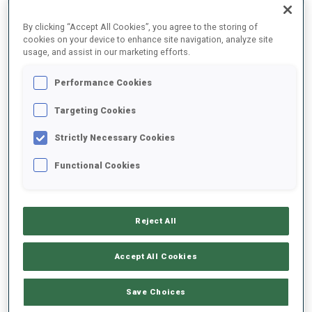
RÉSULTATS FINAUX
By clicking “Accept All Cookies”, you agree to the storing of
cookies on your device to enhance site navigation, analyze site
usage, and assist in our marketing efforts.
1
17
A.
LOGINOV
Performance Cookies
RUS
0
0
25:50.9
Targeting Cookies
Strictly Necessary Cookies
2
25
J.
BOE
26:16.1
NOR
0
1
Functional Cookies
+25.2
3
70
S.
SAMUELSSON
26:27.7
SWE
0
0
Reject All
+36.8
4
63
B.
DOLL
Accept All Cookies
26:29.7
GER
0
1
+38.8
Save Choices
5
65
A.
PEIFFER